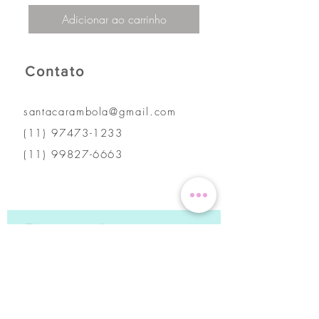
Adicionar ao carrinho
Contato
santacarambola@gmail.com
(11) 97473-1233
(11) 99827-6663
Faça parte da nossa
newsletter
Nunca perca uma atualização