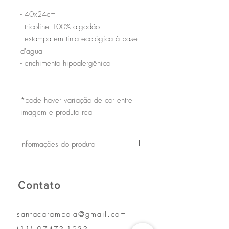
- 40x24cm
- tricoline 100% algodão
- estampa em tinta ecológica à base
d'agua
- enchimento hipoalergênico
*pode haver variação de cor entre
imagem e produto real
Informações do produto
Nossas almofadas possuem estampas
próprias que fazem a diferença no
ambiente.
Contato
Uma de nossas bases é prezar pela
qualidade dos produtos. Por
santacarambola@gmail.com
isso, somos muito exigentes na escolha das